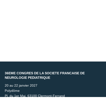
Copyright © key4events - All rights reserved
36EME CONGRES DE LA SOCIETE FRANCAISE DE
NEUROLOGIE PEDIATRIQUE
20 au 22 janvier 2027
Polydôme
Pl. du 1er Mai, 63100 Clermont-Ferrand
Contact