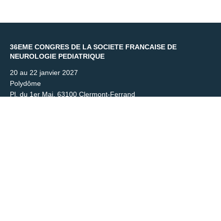
Copyright © key4events - All rights reserved
36EME CONGRES DE LA SOCIETE FRANCAISE DE
NEUROLOGIE PEDIATRIQUE
20 au 22 janvier 2027
Polydôme
Pl. du 1er Mai, 63100 Clermont-Ferrand
Contact
Organisation & service inscriptions – ANT Event International
sfnp-congres@ant-congres.com
+33 4 67 10 92 23
Newsletter
Restez connecté pour recevoir les actualités et les dates clés du
congrès.
S'inscrire à la newsletter