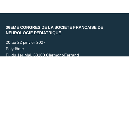
Copyright © key4events - All rights reserved
36EME CONGRES DE LA SOCIETE FRANCAISE DE
NEUROLOGIE PEDIATRIQUE
20 au 22 janvier 2027
Polydôme
Pl. du 1er Mai, 63100 Clermont-Ferrand
Contact
Organisation & service inscriptions – ANT Event International
sfnp-congres@ant-congres.com
+33 4 67 10 92 23
Newsletter
Restez connecté pour recevoir les actualités et les dates clés du
congrès.
S'inscrire à la newsletter